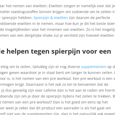
naar het nemen van eiwitten. Eiwitten zorgen er namelijk voor dat j
 sneller voedingsstoffen binnen krijgen om zodoende om te zetten i
er spierpijn hebben.
Spierpijn & eiwitten
zijn daarom de perfecte
oldoende eiwitten in te nemen, maar hoe kun je dit het beste doe
r de mogelijkheden voor het innemen van eiwitten. Zo is het mogelij
men van een dergelijke shake zul je versteld zijn hoeveel eiwitten 
 helpen tegen spierpijn voor een
rettig om te zeilen. Gelukkig zijn er nog diverse
supplementen
op 
ogen geven waardoor je in staat bent om langer te kunnen zeilen.
 voor is, is het nemen van een pre workout. Een pre workout is een s
ermogen krijgt. Daarnaast is het ook zo om te benoemen dat de
jij dus gevoelig zijn voor cafeïne dan is het aan te raden om hier
doende zijn om je door de spierpijn tijdens het zeilen te trekken. 
et nemen van een pre workout? Dan is het goed om eens op het
oor weet je zeker dat dit product een aanrader is als het gaat om
elf niet van de supplementen zijn, dan is het natuurlijk ook mogel