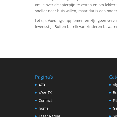
om je over de spierpijn te zetten en om lekker
sneller naar huis willen, maar dat is een onde
Let op: Voedingssupplementen zijn geen verv
levensstijl. Buiten bereik van kinderen beware
Pagina’s
Cat
470
A
49er-FX
Bo
Contact
Fi
home
Ge
Laser Radial
Sp