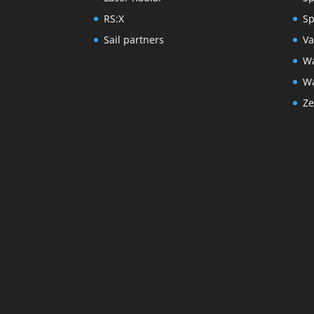
RS:X
Sp
Sail partners
Va
Wa
Wa
Ze