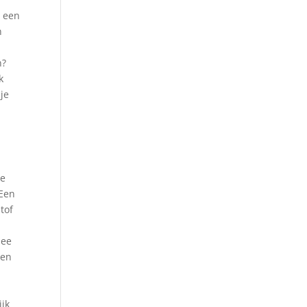
e een
n
n?
k
je
de
 Een
tof
mee
Ben
ijk