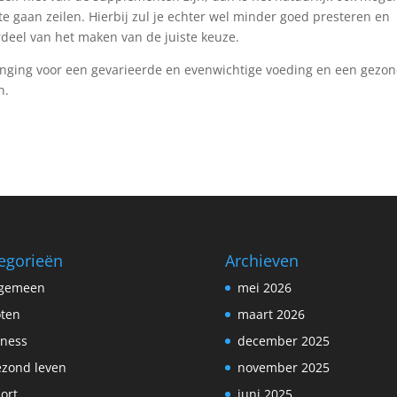
 te gaan zeilen. Hierbij zul je echter wel minder goed presteren en
rdeel van het maken van de juiste keuze.
anging voor een gevarieerde en evenwichtige voeding en een gezo
n.
egorieën
Archieven
lgemeen
mei 2026
ten
maart 2026
tness
december 2025
zond leven
november 2025
ort
juni 2025