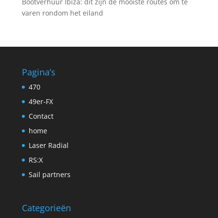
Bootverhuur Ibiza: dit zijn de mooiste routes om te
varen rondom het eiland
Pagina’s
470
49er-FX
Contact
home
Laser Radial
RS:X
Sail partners
Categorieën