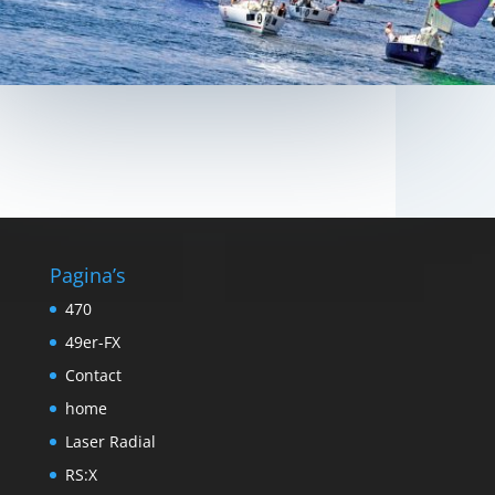
Pagina’s
470
49er-FX
Contact
home
Laser Radial
RS:X