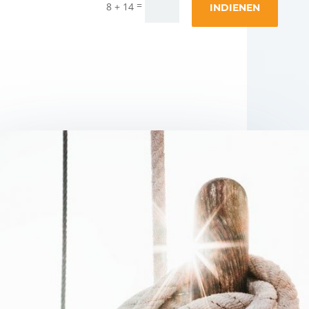
=
8 + 14
INDIENEN