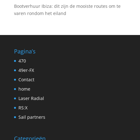
Bootverhuur Ibiza: dit zijn de mooiste routes om te
varen rondom het eiland
Pagina’s
470
49er-FX
Contact
home
Laser Radial
RS:X
Sail partners
Categorieën