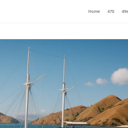
Home
470
49e