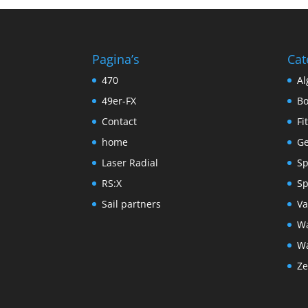
Pagina’s
Cat
470
A
49er-FX
Bo
Contact
Fi
home
Ge
Laser Radial
Sp
RS:X
Sp
Sail partners
Va
Wa
Wa
Ze