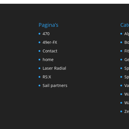
Pagina’s
Cat
470
A
49er-FX
Bo
Contact
Fi
home
Ge
Laser Radial
Sp
RS:X
Sp
Sail partners
Va
Wa
Wa
Ze