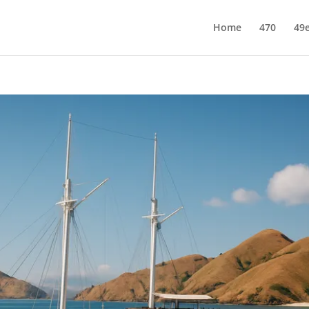
Home
470
49e