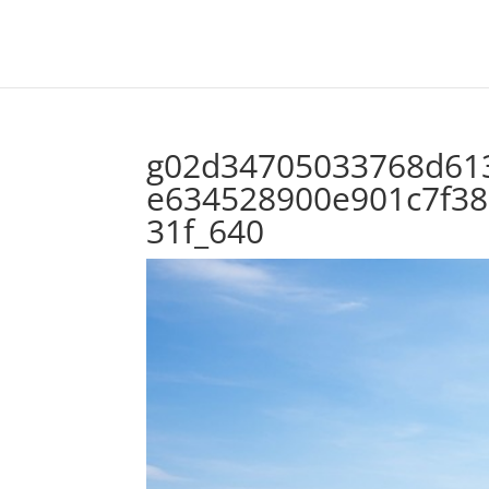
g02d34705033768d61
e634528900e901c7f38
31f_640