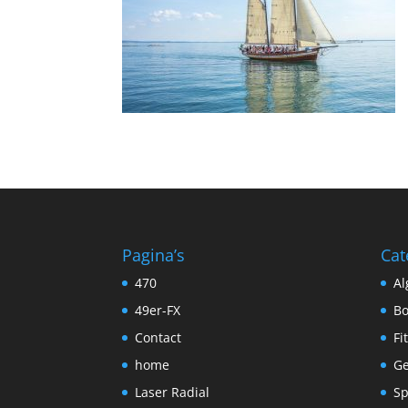
Pagina’s
Cat
470
A
49er-FX
Bo
Contact
Fi
home
Ge
Laser Radial
Sp