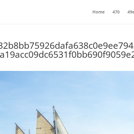
Home
470
49e
32b8bb75926dafa638c0e9ee794
a19acc09dc6531f0bb690f9059e