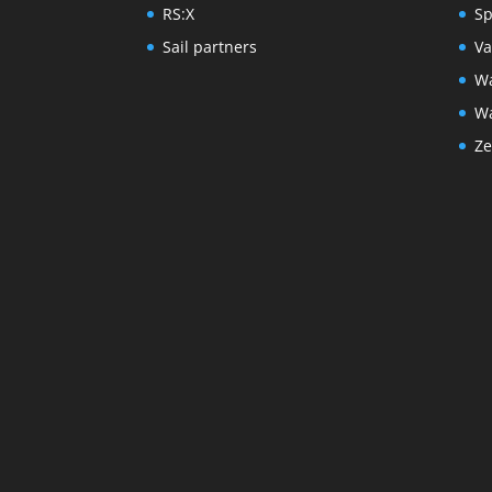
RS:X
Sp
Sail partners
Va
Wa
Wa
Ze