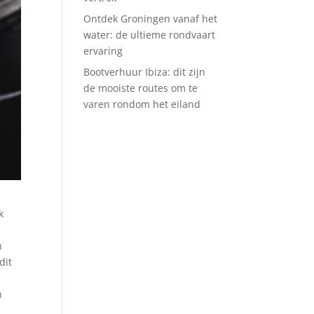
Ontdek Groningen vanaf het
water: de ultieme rondvaart
ervaring
Bootverhuur Ibiza: dit zijn
de mooiste routes om te
varen rondom het eiland
k
n
dit
n