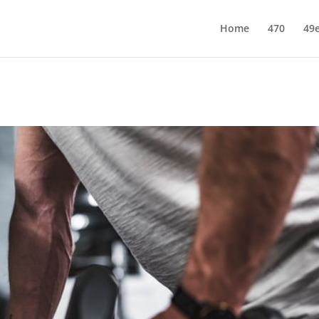
Home
470
49e