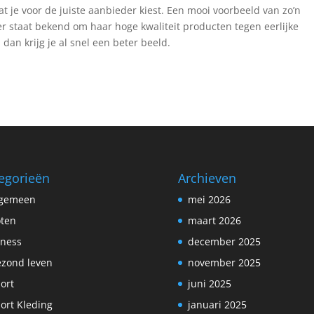
t je voor de juiste aanbieder kiest. Een mooi voorbeeld van zo’n
r staat bekend om haar hoge kwaliteit producten tegen eerlijke
dan krijg je al snel een beter beeld.
egorieën
Archieven
lgemeen
mei 2026
ten
maart 2026
tness
december 2025
zond leven
november 2025
ort
juni 2025
ort Kleding
januari 2025