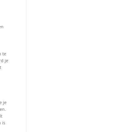
en
n te
rd je
t
e je
pen.
lt
 is