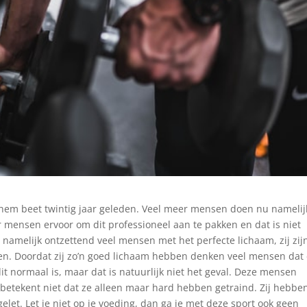
 hem beet twintig jaar geleden. Veel meer mensen doen nu namelij
 mensen ervoor om dit professioneel aan te pakken en dat is niet
 namelijk ontzettend veel mensen met het perfecte lichaam, zij zij
en. Doordat zij zo’n goed lichaam hebben denken veel mensen dat 
 dit normaal is, maar dat is natuurlijk niet het geval. Deze mensen
 betekent niet dat ze alleen maar hard hebben getraind. Zij hebbe
let. Let je niet op je voeding, dan ga je met deze sport ook geen