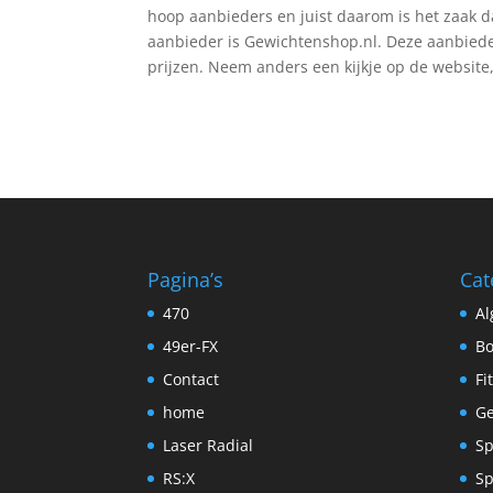
hoop aanbieders en juist daarom is het zaak da
aanbieder is Gewichtenshop.nl. Deze aanbiede
prijzen. Neem anders een kijkje op de website, 
Pagina’s
Cat
470
A
49er-FX
Bo
Contact
Fi
home
Ge
Laser Radial
Sp
RS:X
Sp