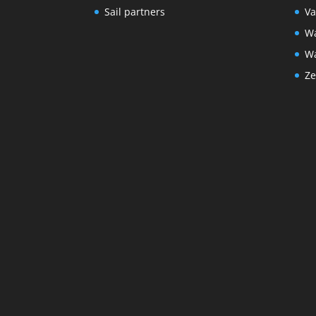
Sail partners
Va
Wa
Wa
Ze