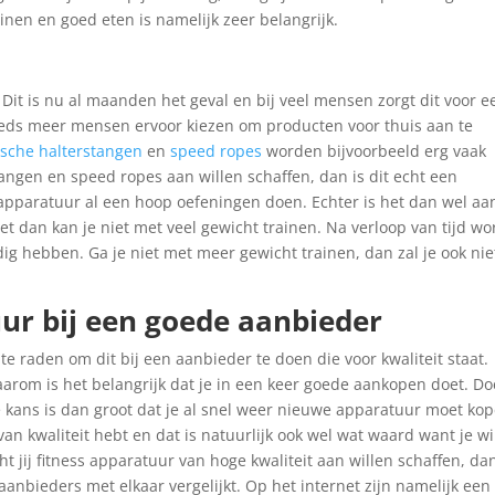
nen en goed eten is namelijk zeer belangrijk.
it is nu al maanden het geval en bij veel mensen zorgt dit voor e
steeds meer mensen ervoor kiezen om producten voor thuis aan te
sche halterstangen
en
speed ropes
worden bijvoorbeeld erg vaak
angen en speed ropes aan willen schaffen, dan is dit echt een
apparatuur al een hoop oefeningen doen. Echter is het dan wel aa
et dan kan je niet met veel gewicht trainen. Na verloop van tijd wo
dig hebben. Ga je niet met meer gewicht trainen, dan zal je ook nie
uur bij een goede aanbieder
 te raden om dit bij een aanbieder te doen die voor kwaliteit staat.
aarom is het belangrijk dat je in een keer goede aankopen doet. Do
. De kans is dan groot dat je al snel weer nieuwe apparatuur moet ko
 van kwaliteit hebt en dat is natuurlijk ook wel wat waard want je wi
ht jij fitness apparatuur van hoge kwaliteit aan willen schaffen, dan
 aanbieders met elkaar vergelijkt. Op het internet zijn namelijk een