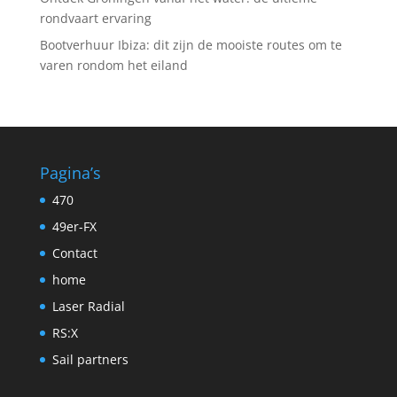
rondvaart ervaring
Bootverhuur Ibiza: dit zijn de mooiste routes om te
varen rondom het eiland
Pagina’s
470
49er-FX
Contact
home
Laser Radial
RS:X
Sail partners