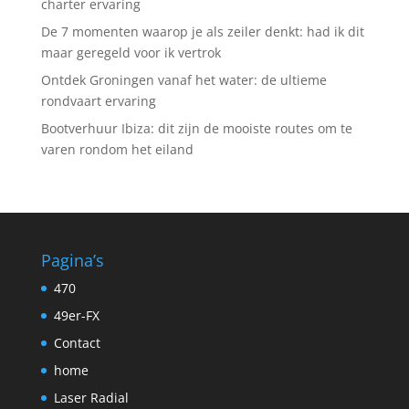
charter ervaring
De 7 momenten waarop je als zeiler denkt: had ik dit
maar geregeld voor ik vertrok
Ontdek Groningen vanaf het water: de ultieme
rondvaart ervaring
Bootverhuur Ibiza: dit zijn de mooiste routes om te
varen rondom het eiland
Pagina’s
470
49er-FX
Contact
home
Laser Radial