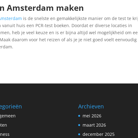
t in Amsterdam maken
 Amsterdam
is de snelste en gemakkelijkste manier om de test te kr
 vanuit huis een PCR-test boeken. Doordat er diverse locaties in
en, heb je veel keuze en is er bijna altijd wel mogelijkheid om e
Maak daarom voor het reizen of als je je niet goed voelt eenvoudig
terdam.
egorieën
Archieven
lgemeen
mei 2026
ten
maart 2026
tness
december 2025