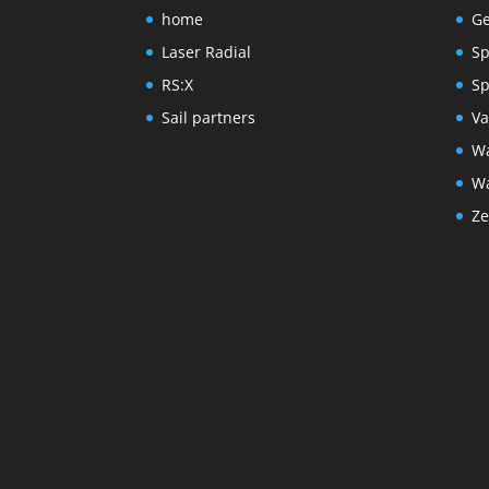
home
Ge
Laser Radial
Sp
RS:X
Sp
Sail partners
Va
Wa
Wa
Ze