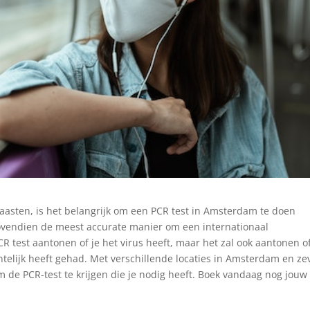
naasten, is het belangrijk om een PCR test in Amsterdam te doen
 bovendien de meest accurate manier om een internationaal
 PCR test aantonen of je het virus heeft, maar het zal ook aantonen of
ntelijk heeft gehad. Met verschillende locaties in Amsterdam en z
 de PCR-test te krijgen die je nodig heeft. Boek vandaag nog jouw