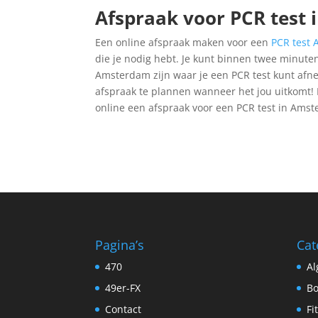
Afspraak voor PCR tes
Een online afspraak maken voor een
PCR test
die je nodig hebt. Je kunt binnen twee minuten
Amsterdam zijn waar je een PCR test kunt afnem
afspraak te plannen wanneer het jou uitkomt! 
online een afspraak voor een PCR test in Ams
Pagina’s
Cat
470
A
49er-FX
Bo
Contact
Fi